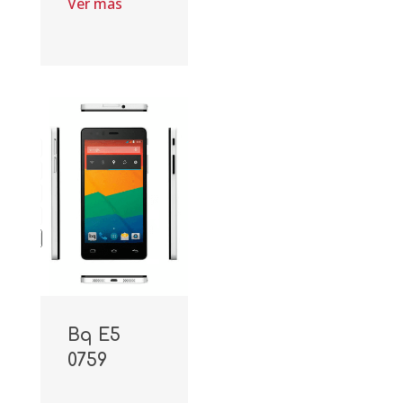
Ver más
Bq E5
0759