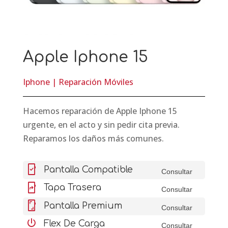
Apple Iphone 15
Iphone
|
Reparación Móviles
Hacemos reparación de Apple Iphone 15
urgente, en el acto y sin pedir cita previa.
Reparamos los daños más comunes.
mobile_friendly
Pantalla Compatible
Consultar
mobile_screen_share
Tapa Trasera
Consultar
screenshot
Pantalla Premium
Consultar
settings_power
Flex De Carga
Consultar