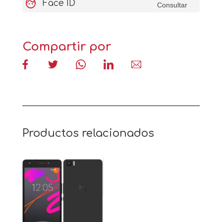
face
Face ID
Consultar
Compartir por
Productos relacionados