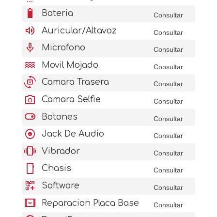
battery_6_bar
Bateria
Consultar
volume_up
Auricular/Altavoz
Consultar
mic
Microfono
Consultar
water
Movil Mojado
Consultar
cameraswitch
Camara Trasera
Consultar
photo_camera
Camara Selfie
Consultar
toggle_on
Botones
Consultar
album
Jack De Audio
Consultar
vibration
Vibrador
Consultar
stay_current_portrait
Chasis
Consultar
qr_code_2_add
Software
Consultar
aod_tablet
Reparacion Placa Base
Consultar