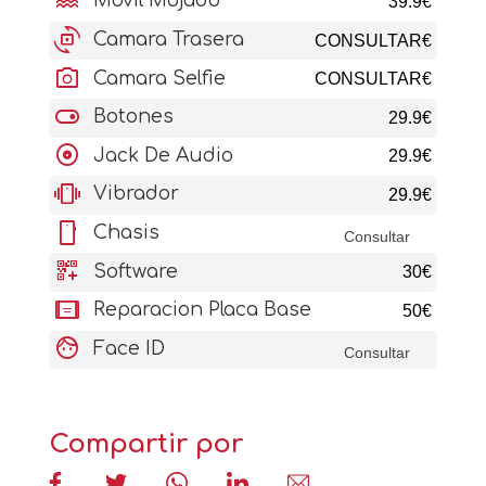
water
Movil Mojado
39.9€
cameraswitch
Camara Trasera
CONSULTAR€
photo_camera
Camara Selfie
CONSULTAR€
toggle_on
Botones
29.9€
album
Jack De Audio
29.9€
vibration
Vibrador
29.9€
stay_current_portrait
Chasis
Consultar
qr_code_2_add
Software
30€
aod_tablet
Reparacion Placa Base
50€
face
Face ID
Consultar
Compartir por