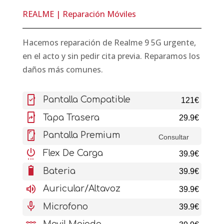
REALME
|
Reparación Móviles
Hacemos reparación de Realme 9 5G urgente,
en el acto y sin pedir cita previa. Reparamos los
daños más comunes.
mobile_friendly
Pantalla Compatible
121€
mobile_screen_share
Tapa Trasera
29.9€
screenshot
Pantalla Premium
Consultar
settings_power
Flex De Carga
39.9€
battery_6_bar
Bateria
39.9€
volume_up
Auricular/Altavoz
39.9€
mic
Microfono
39.9€