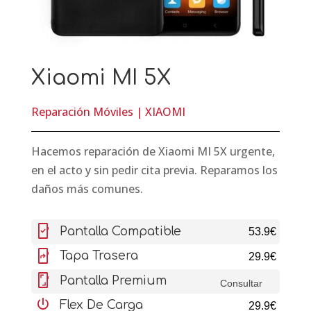
Xiaomi MI 5X
Reparación Móviles
|
XIAOMI
Hacemos reparación de Xiaomi MI 5X urgente,
en el acto y sin pedir cita previa. Reparamos los
daños más comunes.
mobile_friendly
Pantalla Compatible
53.9€
mobile_screen_share
Tapa Trasera
29.9€
screenshot
Pantalla Premium
Consultar
settings_power
Flex De Carga
29.9€