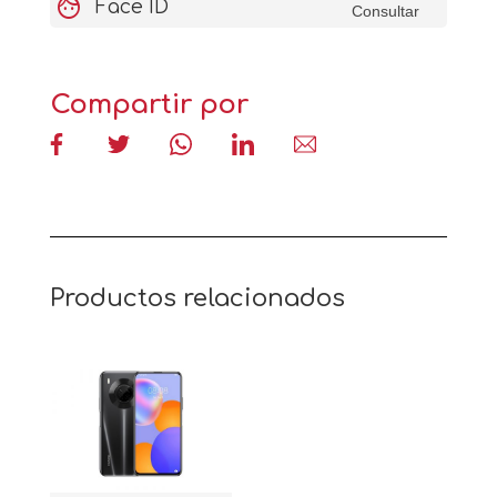
face
Face ID
Consultar
Compartir por
Productos relacionados