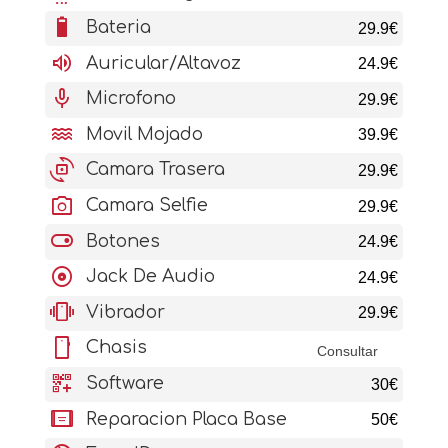
battery_6_bar
Bateria
29.9€
volume_up
Auricular/Altavoz
24.9€
mic
Microfono
29.9€
water
Movil Mojado
39.9€
cameraswitch
Camara Trasera
29.9€
photo_camera
Camara Selfie
29.9€
toggle_on
Botones
24.9€
album
Jack De Audio
24.9€
vibration
Vibrador
29.9€
stay_current_portrait
Chasis
Consultar
qr_code_2_add
Software
30€
aod_tablet
Reparacion Placa Base
50€