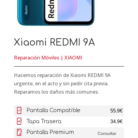
Xiaomi REDMI 9A
Reparación Móviles
|
XIAOMI
Hacemos reparación de Xiaomi REDMI 9A
urgente, en el acto y sin pedir cita previa.
Reparamos los daños más comunes.
mobile_friendly
Pantalla Compatible
55.9€
mobile_screen_share
Tapa Trasera
34.9€
screenshot
Pantalla Premium
Consultar