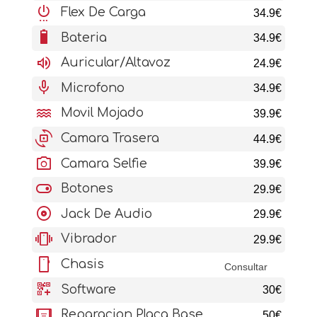
settings_power
Flex De Carga
34.9€
battery_6_bar
Bateria
34.9€
volume_up
Auricular/Altavoz
24.9€
mic
Microfono
34.9€
water
Movil Mojado
39.9€
cameraswitch
Camara Trasera
44.9€
photo_camera
Camara Selfie
39.9€
toggle_on
Botones
29.9€
album
Jack De Audio
29.9€
vibration
Vibrador
29.9€
stay_current_portrait
Chasis
Consultar
qr_code_2_add
Software
30€
aod_tablet
Reparacion Placa Base
50€