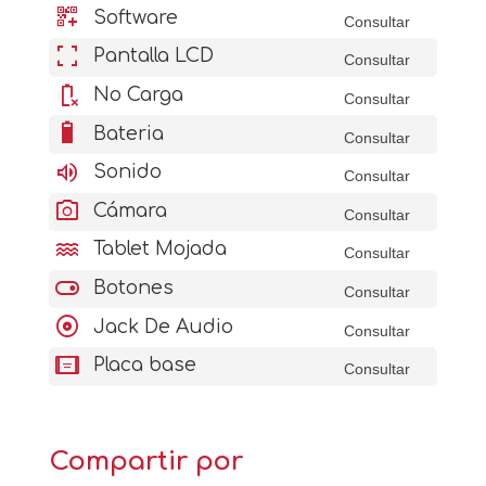
qr_code_2_add
Software
Consultar
fullscreen
Pantalla LCD
Consultar
battery_error
No Carga
Consultar
battery_6_bar
Bateria
Consultar
volume_up
Sonido
Consultar
photo_camera
Cámara
Consultar
water
Tablet Mojada
Consultar
toggle_on
Botones
Consultar
album
Jack De Audio
Consultar
aod_tablet
Placa base
Consultar
Compartir por