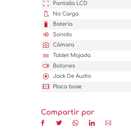
fullscreen
Pantalla LCD
battery_error
No Carga
battery_6_bar
Bateria
volume_up
Sonido
photo_camera
Cámara
water
Tablet Mojada
toggle_on
Botones
album
Jack De Audio
aod_tablet
Placa base
Compartir por