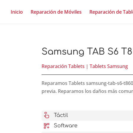
Inicio
Reparación de Móviles
Reparación de Tabl
Samsung TAB S6 T8
Reparación Tablets
|
Tablets Samsung
Reparamos Tablets samsung-tab-s6-t860 ur
previa. Reparamos los daños más comu
touch_app
Táctil
qr_code_2_add
Software