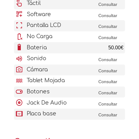
touch_app
Táctil
Consultar
qr_code_2_add
Software
Consultar
fullscreen
Pantalla LCD
Consultar
battery_error
No Carga
Consultar
battery_6_bar
Bateria
50.00€
volume_up
Sonido
Consultar
photo_camera
Cámara
Consultar
water
Tablet Mojada
Consultar
toggle_on
Botones
Consultar
album
Jack De Audio
Consultar
aod_tablet
Placa base
Consultar