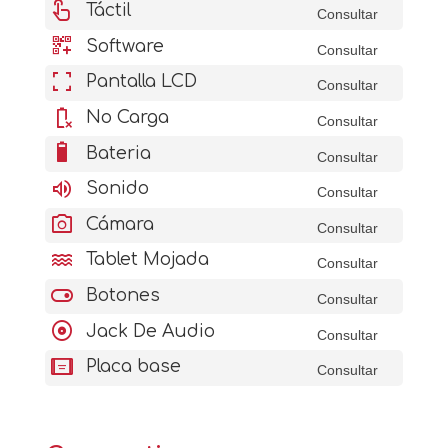
touch_app
Táctil
Consultar
qr_code_2_add
Software
Consultar
fullscreen
Pantalla LCD
Consultar
battery_error
No Carga
Consultar
battery_6_bar
Bateria
Consultar
volume_up
Sonido
Consultar
photo_camera
Cámara
Consultar
water
Tablet Mojada
Consultar
toggle_on
Botones
Consultar
album
Jack De Audio
Consultar
aod_tablet
Placa base
Consultar