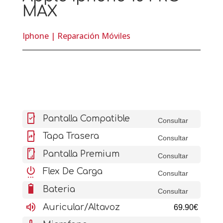
MAX
Iphone
|
Reparación Móviles
mobile_friendly
Pantalla Compatible
Consultar
mobile_screen_share
Tapa Trasera
Consultar
screenshot
Pantalla Premium
Consultar
settings_power
Flex De Carga
Consultar
battery_6_bar
Bateria
Consultar
volume_up
Auricular/Altavoz
69.90€