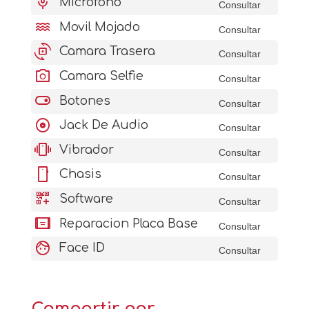
mic
Microfono
Consultar
water
Movil Mojado
Consultar
cameraswitch
Camara Trasera
Consultar
photo_camera
Camara Selfie
Consultar
toggle_on
Botones
Consultar
album
Jack De Audio
Consultar
vibration
Vibrador
Consultar
stay_current_portrait
Chasis
Consultar
qr_code_2_add
Software
Consultar
aod_tablet
Reparacion Placa Base
Consultar
face
Face ID
Consultar
Compartir por