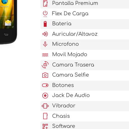
screenshot
Pantalla Premium
settings_power
Flex De Carga
battery_6_bar
Bateria
volume_up
Auricular/Altavoz
mic
Microfono
water
Movil Mojado
cameraswitch
Camara Trasera
photo_camera
Camara Selfie
toggle_on
Botones
album
Jack De Audio
vibration
Vibrador
stay_current_portrait
Chasis
qr_code_2_add
Software