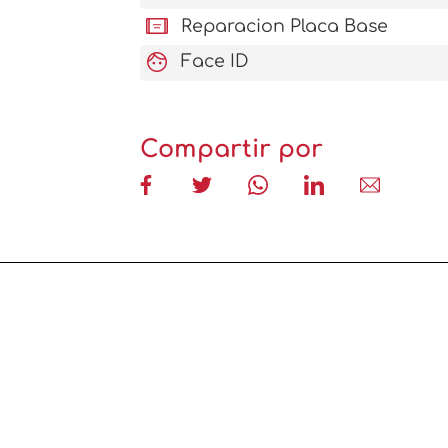
aod_tablet
Reparacion Placa Base
face
Face ID
Compartir por