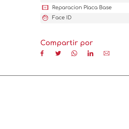
aod_tablet
Reparacion Placa Base
face
Face ID
Compartir por