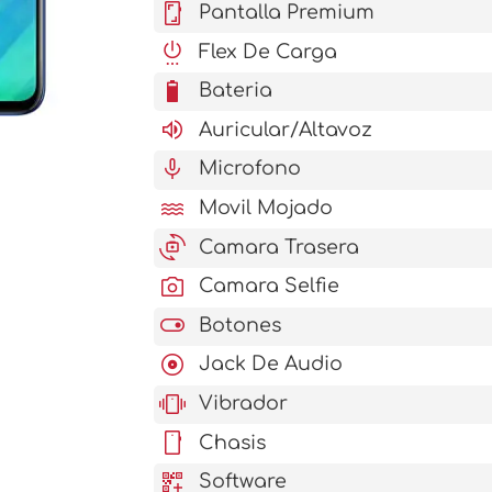
screenshot
Pantalla Premium
settings_power
Flex De Carga
battery_6_bar
Bateria
volume_up
Auricular/Altavoz
mic
Microfono
water
Movil Mojado
cameraswitch
Camara Trasera
photo_camera
Camara Selfie
toggle_on
Botones
album
Jack De Audio
vibration
Vibrador
stay_current_portrait
Chasis
qr_code_2_add
Software