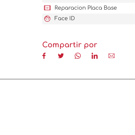
aod_tablet
Reparacion Placa Base
face
Face ID
Compartir por