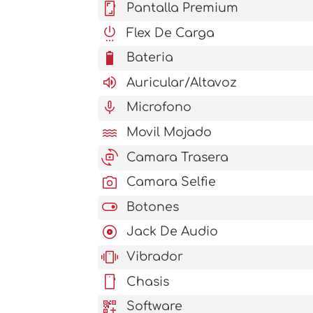
screenshot
Pantalla Premium
settings_power
Flex De Carga
battery_6_bar
Bateria
volume_up
Auricular/Altavoz
mic
Microfono
water
Movil Mojado
cameraswitch
Camara Trasera
photo_camera
Camara Selfie
toggle_on
Botones
album
Jack De Audio
vibration
Vibrador
stay_current_portrait
Chasis
qr_code_2_add
Software