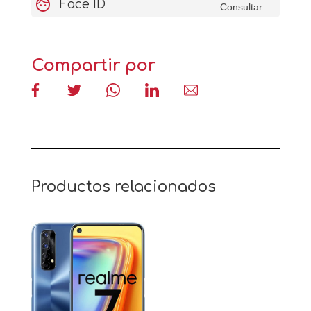
face
Face ID
Consultar
Compartir por
Productos relacionados