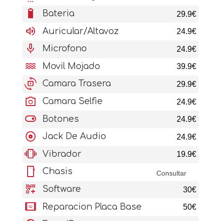
battery_6_bar
Bateria
29.9€
volume_up
Auricular/Altavoz
24.9€
mic
Microfono
24.9€
water
Movil Mojado
39.9€
cameraswitch
Camara Trasera
29.9€
photo_camera
Camara Selfie
24.9€
toggle_on
Botones
24.9€
album
Jack De Audio
24.9€
vibration
Vibrador
19.9€
stay_current_portrait
Chasis
Consultar
qr_code_2_add
Software
30€
aod_tablet
Reparacion Placa Base
50€