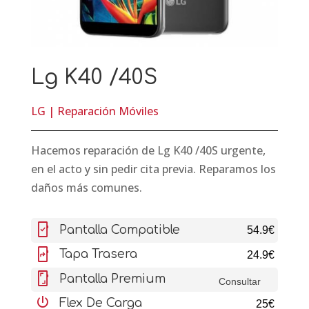
Lg K40 /40S
LG
|
Reparación Móviles
Hacemos reparación de Lg K40 /40S urgente,
en el acto y sin pedir cita previa. Reparamos los
daños más comunes.
mobile_friendly
Pantalla Compatible
54.9€
mobile_screen_share
Tapa Trasera
24.9€
screenshot
Pantalla Premium
Consultar
settings_power
Flex De Carga
25€