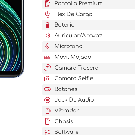
screenshot
Pantalla Premium
settings_power
Flex De Carga
battery_6_bar
Bateria
volume_up
Auricular/Altavoz
mic
Microfono
water
Movil Mojado
cameraswitch
Camara Trasera
photo_camera
Camara Selfie
toggle_on
Botones
album
Jack De Audio
vibration
Vibrador
stay_current_portrait
Chasis
qr_code_2_add
Software