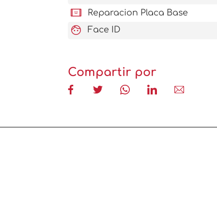
aod_tablet
Reparacion Placa Base
face
Face ID
Compartir por