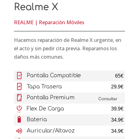
Realme X
REALME
|
Reparación Móviles
Hacemos reparación de Realme X urgente, en
el acto y sin pedir cita previa. Reparamos los
daños más comunes.
mobile_friendly
Pantalla Compatible
65€
mobile_screen_share
Tapa Trasera
29.9€
screenshot
Pantalla Premium
Consultar
settings_power
Flex De Carga
39.9€
battery_6_bar
Bateria
34.9€
volume_up
Auricular/Altavoz
34.9€