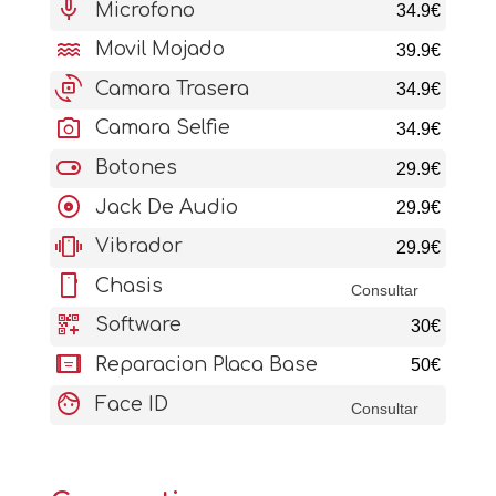
mic
Microfono
34.9€
water
Movil Mojado
39.9€
cameraswitch
Camara Trasera
34.9€
photo_camera
Camara Selfie
34.9€
toggle_on
Botones
29.9€
album
Jack De Audio
29.9€
vibration
Vibrador
29.9€
stay_current_portrait
Chasis
Consultar
qr_code_2_add
Software
30€
aod_tablet
Reparacion Placa Base
50€
face
Face ID
Consultar