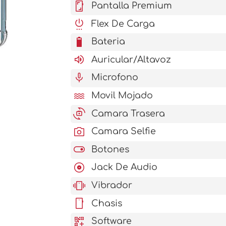
screenshot
Pantalla Premium
settings_power
Flex De Carga
battery_6_bar
Bateria
volume_up
Auricular/Altavoz
mic
Microfono
water
Movil Mojado
cameraswitch
Camara Trasera
photo_camera
Camara Selfie
toggle_on
Botones
album
Jack De Audio
vibration
Vibrador
stay_current_portrait
Chasis
qr_code_2_add
Software