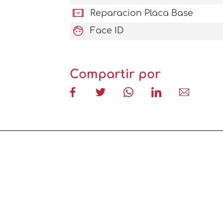
aod_tablet
Reparacion Placa Base
face
Face ID
Compartir por