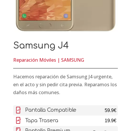
Samsung J4
Reparación Móviles
|
SAMSUNG
Hacemos reparación de Samsung J4 urgente,
en el acto y sin pedir cita previa. Reparamos los
daños más comunes.
mobile_friendly
Pantalla Compatible
59.9€
mobile_screen_share
Tapa Trasera
19.9€
screenshot
Pantalla Premium