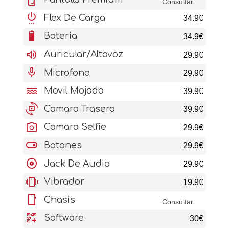
Consultar
settings_power
Flex De Carga
34.9€
battery_6_bar
Bateria
34.9€
volume_up
Auricular/Altavoz
29.9€
mic
Microfono
29.9€
water
Movil Mojado
39.9€
cameraswitch
Camara Trasera
39.9€
photo_camera
Camara Selfie
29.9€
toggle_on
Botones
29.9€
album
Jack De Audio
29.9€
vibration
Vibrador
19.9€
stay_current_portrait
Chasis
Consultar
qr_code_2_add
Software
30€