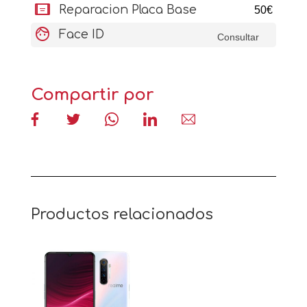
aod_tablet
Reparacion Placa Base
50€
face
Face ID
Consultar
Compartir por
Productos relacionados