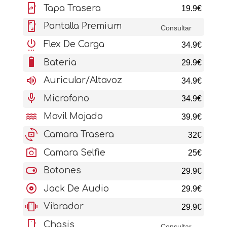
mobile_screen_share
Tapa Trasera
19.9€
screenshot
Pantalla Premium
Consultar
settings_power
Flex De Carga
34.9€
battery_6_bar
Bateria
29.9€
volume_up
Auricular/Altavoz
34.9€
mic
Microfono
34.9€
water
Movil Mojado
39.9€
cameraswitch
Camara Trasera
32€
photo_camera
Camara Selfie
25€
toggle_on
Botones
29.9€
album
Jack De Audio
29.9€
vibration
Vibrador
29.9€
stay_current_portrait
Chasis
Consultar