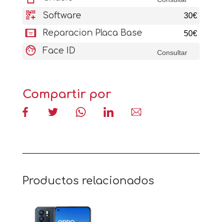
qr_code_2_add
Software
30€
aod_tablet
Reparacion Placa Base
50€
face
Face ID
Consultar
Compartir por
Productos relacionados