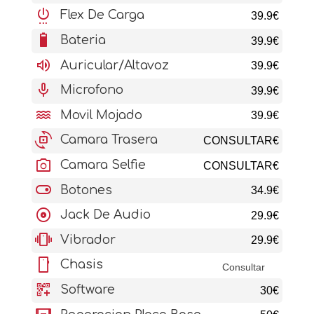
settings_power
Flex De Carga
39.9€
battery_6_bar
Bateria
39.9€
volume_up
Auricular/Altavoz
39.9€
mic
Microfono
39.9€
water
Movil Mojado
39.9€
cameraswitch
Camara Trasera
CONSULTAR€
photo_camera
Camara Selfie
CONSULTAR€
toggle_on
Botones
34.9€
album
Jack De Audio
29.9€
vibration
Vibrador
29.9€
stay_current_portrait
Chasis
Consultar
qr_code_2_add
Software
30€