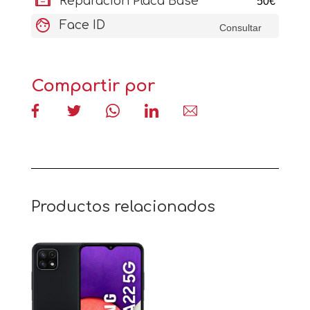
aod_tablet
Reparacion Placa Base
50€
face
Face ID
Consultar
Compartir por
Productos relacionados