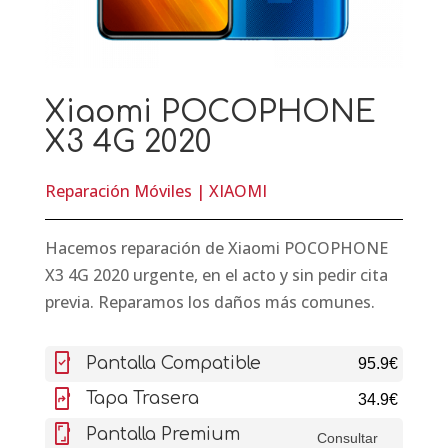
Xiaomi POCOPHONE
X3 4G 2020
Reparación Móviles
|
XIAOMI
Hacemos reparación de Xiaomi POCOPHONE
X3 4G 2020 urgente, en el acto y sin pedir cita
previa. Reparamos los daños más comunes.
mobile_friendly
Pantalla Compatible
95.9€
mobile_screen_share
Tapa Trasera
34.9€
screenshot
Pantalla Premium
Consultar