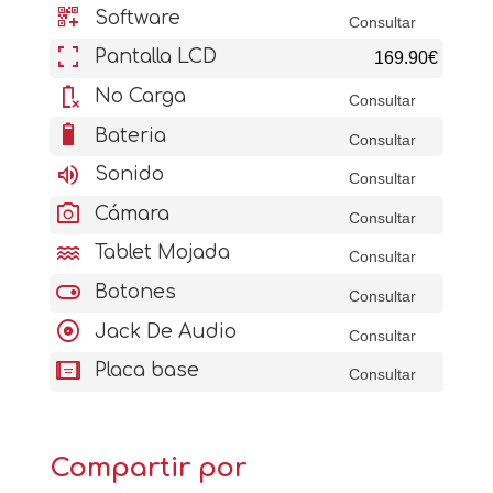
qr_code_2_add
Software
Consultar
fullscreen
Pantalla LCD
169.90€
battery_error
No Carga
Consultar
battery_6_bar
Bateria
Consultar
volume_up
Sonido
Consultar
photo_camera
Cámara
Consultar
water
Tablet Mojada
Consultar
toggle_on
Botones
Consultar
album
Jack De Audio
Consultar
aod_tablet
Placa base
Consultar
Compartir por