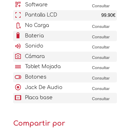
qr_code_2_add
Software
Consultar
fullscreen
Pantalla LCD
99.90€
battery_error
No Carga
Consultar
battery_6_bar
Bateria
Consultar
volume_up
Sonido
Consultar
photo_camera
Cámara
Consultar
water
Tablet Mojada
Consultar
toggle_on
Botones
Consultar
album
Jack De Audio
Consultar
aod_tablet
Placa base
Consultar
Compartir por