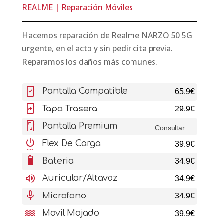
REALME
|
Reparación Móviles
Hacemos reparación de Realme NARZO 50 5G
urgente, en el acto y sin pedir cita previa.
Reparamos los daños más comunes.
mobile_friendly
Pantalla Compatible
65.9€
mobile_screen_share
Tapa Trasera
29.9€
screenshot
Pantalla Premium
Consultar
settings_power
Flex De Carga
39.9€
battery_6_bar
Bateria
34.9€
volume_up
Auricular/Altavoz
34.9€
mic
Microfono
34.9€
water
Movil Mojado
39.9€