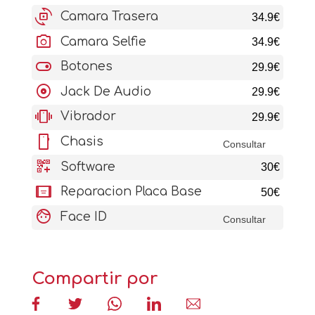
cameraswitch
Camara Trasera
34.9€
photo_camera
Camara Selfie
34.9€
toggle_on
Botones
29.9€
album
Jack De Audio
29.9€
vibration
Vibrador
29.9€
stay_current_portrait
Chasis
Consultar
qr_code_2_add
Software
30€
aod_tablet
Reparacion Placa Base
50€
face
Face ID
Consultar
Compartir por