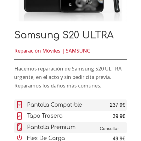
Samsung S20 ULTRA
Reparación Móviles
|
SAMSUNG
Hacemos reparación de Samsung S20 ULTRA
urgente, en el acto y sin pedir cita previa.
Reparamos los daños más comunes.
mobile_friendly
Pantalla Compatible
237.9€
mobile_screen_share
Tapa Trasera
39.9€
screenshot
Pantalla Premium
Consultar
settings_power
Flex De Carga
49.9€