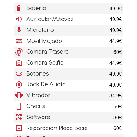
battery_6_bar
Bateria
49.9€
volume_up
Auricular/Altavoz
49.9€
mic
Microfono
49.9€
water
Movil Mojado
44.9€
cameraswitch
Camara Trasera
60€
photo_camera
Camara Selfie
44.9€
toggle_on
Botones
49.9€
album
Jack De Audio
49.9€
vibration
Vibrador
34.9€
stay_current_portrait
Chasis
50€
qr_code_2_add
Software
30€
aod_tablet
Reparacion Placa Base
60€