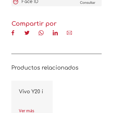
face
Face ID
Consultar
Compartir por
Productos relacionados
Vivo Y20 i
Ver más