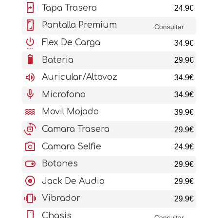
mobile_screen_share
Tapa Trasera
24.9€
screenshot
Pantalla Premium
Consultar
settings_power
Flex De Carga
34.9€
battery_6_bar
Bateria
29.9€
volume_up
Auricular/Altavoz
34.9€
mic
Microfono
34.9€
water
Movil Mojado
39.9€
cameraswitch
Camara Trasera
29.9€
photo_camera
Camara Selfie
24.9€
toggle_on
Botones
29.9€
album
Jack De Audio
29.9€
vibration
Vibrador
29.9€
stay_current_portrait
Chasis
Consultar