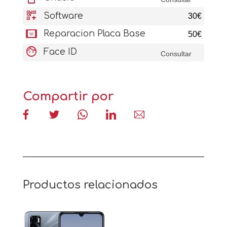
qr_code_2_add
Software
30€
aod_tablet
Reparacion Placa Base
50€
face
Face ID
Consultar
Compartir por
Productos relacionados